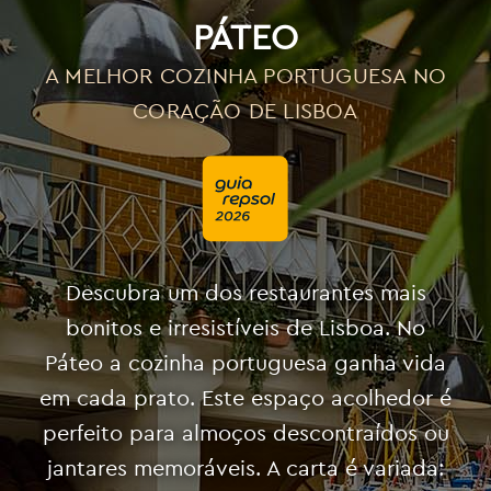
PÁTEO
A MELHOR COZINHA PORTUGUESA NO
CORAÇÃO DE LISBOA
Descubra um dos restaurantes mais
bonitos e irresistíveis de Lisboa. No
Páteo a cozinha portuguesa ganha vida
em cada prato. Este espaço acolhedor é
perfeito para almoços descontraídos ou
jantares memoráveis. A carta é variada: